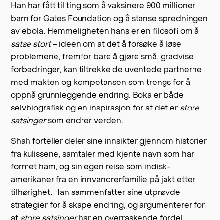
Han har fått til ting som å vaksinere 900 millioner
barn for Gates Foundation og å stanse spredningen
av ebola. Hemmeligheten hans er en filosofi om å
satse stort
– ideen om at det å forsøke å løse
problemene, fremfor bare å gjøre små, gradvise
forbedringer, kan tiltrekke de uventede partnerne
med makten og kompetansen som trengs for å
oppnå grunnleggende endring. Boka er både
selvbiografisk og en inspirasjon for at det er
store
satsinger
som endrer verden.
Shah forteller deler sine innsikter gjennom historier
fra kulissene, samtaler med kjente navn som har
formet ham, og sin egen reise som indisk-
amerikaner fra en innvandrerfamilie på jakt etter
tilhørighet. Han sammenfatter sine utprøvde
strategier for å skape endring, og argumenterer for
at
store satsinger
har en overraskende fordel