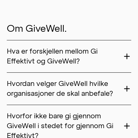
Om GiveWell.
Hva er forskjellen mellom Gi
Effektivt og GiveWell?
Hvordan velger GiveWell hvilke
organisasjoner de skal anbefale?
Hvorfor ikke bare gi gjennom
→ GiveWells utvelgelsesprosess
GiveWell i stedet for gjennom Gi
→ Tiltaksområder GiveWell har undersøkt
Effektivt?