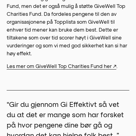
Fund, men det er også mulig å støtte GiveWell Top
Charities Fund. Da fordeles pengene til den av
organisasjonene på Topplista som GiveWell til
enhver tid mener kan bruke dem best. Dette er
tiltakene som over tid scorer høyt i GiveWell sine
vurderinger og som vi med god sikkerhet kan si har
høy effekt.
Les mer om GiveWell Top Charities Fund her ↗
.
“
Gir du gjennom Gi Effektivt så vet
“
G
du at det er mange som har forsket
fo
på hvor pengene dine bør gå og
et
hvordan det kan hjelpe folk best.
”