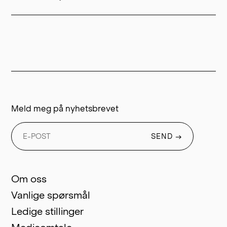
→ Kriterier
→ Kriterier
→ GiveWell sin prosess
Meld meg på nyhetsbrevet
→ GiveWell
SEND
→
→ Om oss
Om oss
Vanlige spørsmål
Ledige stillinger