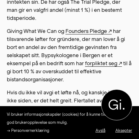
inntekten sin. De har også The Trial Pledge, der
man gir en valgfri andel (minst 1 %) i en bestemt
tidsperiode.
Giving What We Can og
Founders Pledge ↗
har
tilsvarende løfter for gründere, der man lover å gi
bort en andel av den fremtidige gevinsten fra
selskapet sitt. Bypsykologene i Bergen er et
eksempel på en bedrift som har
forpliktet seg ↗
til å
gi bort 10 % av overskuddet til effektive
bistandsorganisasjoner.
Hvis du ikke vil avgi et løfte nå, og kanskje heller
Gi.
ikke siden, er det helt greit. Flertallet av Gi Effektivt
sine givere har ikke avlagt noe løfte, men deres
Vi bruker informasjonskapsler (cookies) for å kunne tilby en så
bidrag utretter ikke noe mindre av den grunn. Du
god brukeropplevelse som mulig.
kan uansett gi når du vil og så mye du vil. Og husk:
→ Personvernerklæring
Avslå
Aksepter
det er viktigere å gi effektivt enn å gi mye.