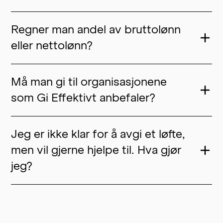
Regner man andel av bruttolønn
eller nettolønn?
Må man gi til organisasjonene
som Gi Effektivt anbefaler?
Jeg er ikke klar for å avgi et løfte,
men vil gjerne hjelpe til. Hva gjør
jeg?
→ Hvor mye bør man gi til veldedighet?
→ The Pledge fra Giving What We Can