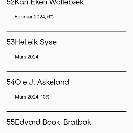
52
Kari Eken Wollebæk
Februar 2024, 6%
53
Helleik Syse
Mars 2024
54
Ole J. Askeland
Mars 2024, 10%
55
Edvard Book-Bratbak