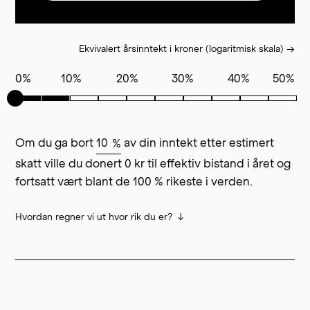
Ekvivalert årsinntekt i kroner (logaritmisk skala)
→
0
%
10
%
20
%
30
%
40
%
50
%
Om du ga bort
av din inntekt etter estimert
%
skatt ville du donert
0
kr til effektiv bistand i året og
fortsatt vært blant de
100
% rikeste i verden.
Hvordan regner vi ut hvor rik du er?
Inntekt justert for
husholdningsstørrelse