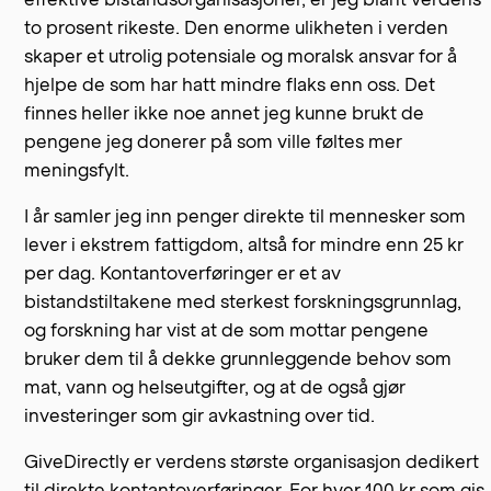
to prosent rikeste. Den enorme ulikheten i verden
skaper et utrolig potensiale og moralsk ansvar for å
hjelpe de som har hatt mindre flaks enn oss. Det
finnes heller ikke noe annet jeg kunne brukt de
pengene jeg donerer på som ville føltes mer
meningsfylt.
I år samler jeg inn penger direkte til mennesker som
lever i ekstrem fattigdom, altså for mindre enn 25 kr
per dag. Kontantoverføringer er et av
bistandstiltakene med sterkest forskningsgrunnlag,
og forskning har vist at de som mottar pengene
bruker dem til å dekke grunnleggende behov som
mat, vann og helseutgifter, og at de også gjør
investeringer som gir avkastning over tid.
GiveDirectly er verdens største organisasjon dedikert
til direkte kontantoverføringer. For hver 100 kr som gis