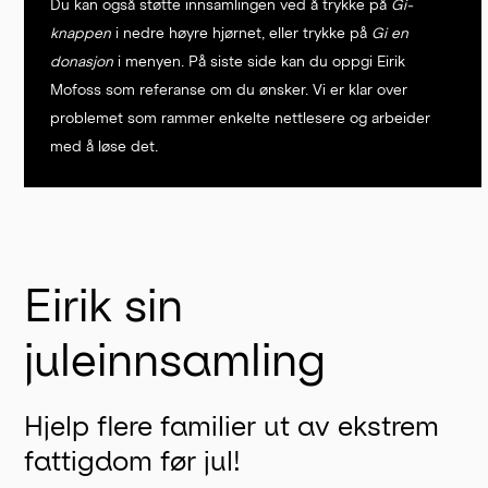
Du kan også støtte innsamlingen ved å trykke på
Gi-
knappen
i nedre høyre hjørnet, eller trykke på
Gi en
donasjon
i menyen. På siste side kan du oppgi Eirik
Mofoss som referanse om du ønsker. Vi er klar over
problemet som rammer enkelte nettlesere og arbeider
med å løse det.
Eirik sin
juleinnsamling
Hjelp flere familier ut av ekstrem
fattigdom før jul!