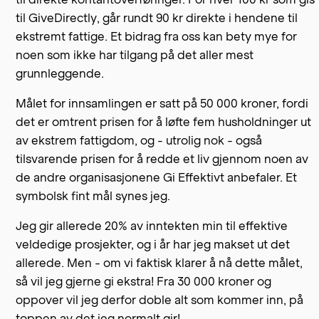
til GiveDirectly, går rundt 90 kr direkte i hendene til
ekstremt fattige. Et bidrag fra oss kan bety mye for
noen som ikke har tilgang på det aller mest
grunnleggende.
Målet for innsamlingen er satt på 50 000 kroner, fordi
det er omtrent prisen for å løfte fem husholdninger ut
av ekstrem fattigdom, og - utrolig nok - også
tilsvarende prisen for å redde et liv gjennom noen av
de andre organisasjonene Gi Effektivt anbefaler. Et
symbolsk fint mål synes jeg.
Jeg gir allerede 20% av inntekten min til effektive
veldedige prosjekter, og i år har jeg makset ut det
allerede. Men - om vi faktisk klarer å nå dette målet,
så vil jeg gjerne gi ekstra! Fra 30 000 kroner og
oppover vil jeg derfor doble alt som kommer inn, på
toppen av det jeg normalt gir!