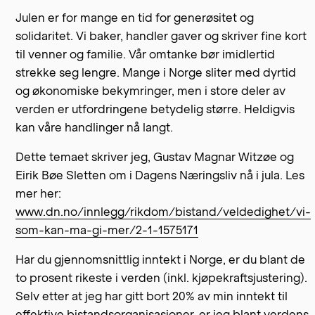
Julen er for mange en tid for generøsitet og
solidaritet. Vi baker, handler gaver og skriver fine kort
til venner og familie. Vår omtanke bør imidlertid
strekke seg lengre. Mange i Norge sliter med dyrtid
og økonomiske bekymringer, men i store deler av
verden er utfordringene betydelig større. Heldigvis
kan våre handlinger nå langt.
Dette temaet skriver jeg, Gustav Magnar Witzøe og
Eirik Bøe Sletten om i Dagens Næringsliv nå i jula. Les
mer her:
www.dn.no/innlegg/rikdom/bistand/veldedighet/vi-
som-kan-ma-gi-mer/2-1-1575171
Har du gjennomsnittlig inntekt i Norge, er du blant de
to prosent rikeste i verden (inkl. kjøpekraftsjustering).
Selv etter at jeg har gitt bort 20% av min inntekt til
effektive bistandsorganisasjoner, er jeg blant verdens