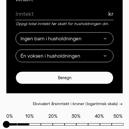
kr
Oppgi total inntekt før skatt for husholdningen din.
Ingen barn i husholdningen
Én voksen i husholdningen
Beregn
Ekvivalert årsinntekt i kroner (logaritmisk skala)
→
0
%
10
%
20
%
30
%
40
%
50
%