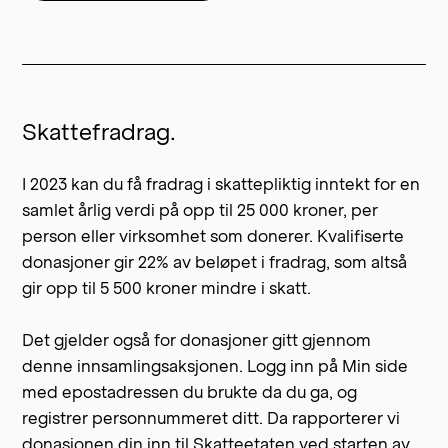
nettoinntekt. Derfor estimerer vi inntekten etter
skatt ved hjelp av
Skatteetaten sin skattekalkulator
1
for 2024
. Vi tar utgangspunkt i at du ikke har noen
fradrag utover minstefradraget. Vi regner heller
ikke inn
skattefradraget du får ved å gi gjennom
Skattefradrag.
oss
, slik at du vil sitte igjen med et litt større beløp
etter skatt og donasjoner enn angitt.
I 2023 kan du få fradrag i skattepliktig inntekt for en
Dersom du oppgir flere voksne i husholdningen,
samlet årlig verdi på opp til 25 000 kroner, per
regner vi ut skatten slik den ville vært om inntekten
person eller virksomhet som donerer. Kvalifiserte
hadde vært delt likt på dem.
donasjoner gir 22% av beløpet i fradrag, som altså
gir opp til 5 500 kroner mindre i skatt.
For noen kan dette estimatet avvike betydelig fra
den faktiske inntekten etter skatt. I en fremtidig
Det gjelder også for donasjoner gitt gjennom
versjon av kalkulatoren planlegger vi å legge til et
denne innsamlingsaksjonen. Logg inn på Min side
felt der du selv kan skrive inn inntekt etter skatt.
med epostadressen du brukte da du ga, og
registrer personnummeret ditt. Da rapporterer vi
donasjonen din inn til Skatteetaten ved starten av