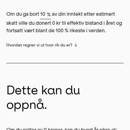
Om du ga bort
av din inntekt etter estimert
%
skatt ville du donert
0
kr til effektiv bistand i året og
fortsatt vært blant de
100
% rikeste i verden.
Hvordan regner vi ut hvor rik du er?
Inntekt justert for
husholdningsstørrelse
Dette kan du
Når vi regner ut hvor rik du er, bruker vi
ekvivalert
1
inntekt.
oppnå.
Ekvivalering gir et mål på
husholdningsinntekten som tar hensyn til forskjeller
i husholdningsstørrelse og --sammensetning.
Ekvivaleringen kan gjøres på litt ulike måter, og for
Om du setter av 0 kroner, kan du hvert år sikre at: