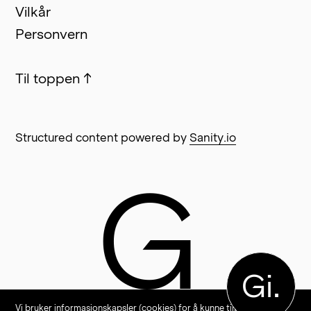
Vilkår
Personvern
Til toppen
↑
Structured content powered by
Sanity.io
G
Gi.
Vi bruker informasjonskapsler (cookies) for å kunne tilby en så