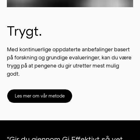
Trygt.
Med kontinuerlige oppdaterte anbefalinger basert 
på forskning og grundige evalueringer, kan du være 
trygg på at pengene du gir utretter mest mulig 
godt.
Les mer om vår metode
“
Gir du gjennom Gi Effektivt så vet
“
J