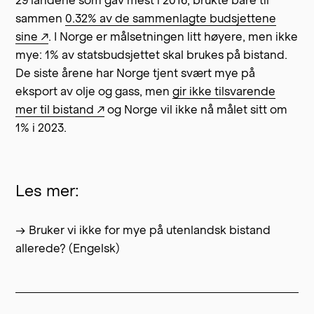
29 landene som gav mest i 2016, brukte bare til
sammen
0.32% av de sammenlagte budsjettene
sine ↗
. I Norge er målsetningen litt høyere, men ikke
mye: 1% av statsbudsjettet skal brukes på bistand.
De siste årene har Norge tjent svært mye på
eksport av olje og gass, men
gir ikke tilsvarende
mer til bistand ↗
og Norge vil ikke nå målet sitt om
1% i 2023.
Les mer:
→ Bruker vi ikke for mye på utenlandsk bistand
allerede? (Engelsk)