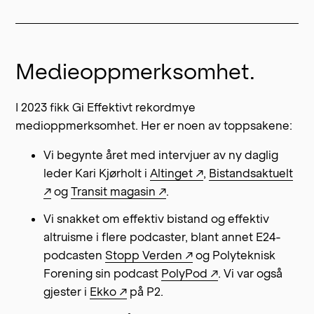
Medieoppmerksomhet.
I 2023 fikk Gi Effektivt rekordmye
medioppmerksomhet. Her er noen av toppsakene:
Vi begynte året med intervjuer av ny daglig
leder Kari Kjørholt i
Altinget ↗
,
Bistandsaktuelt
↗
og
Transit magasin ↗
.
Vi snakket om effektiv bistand og effektiv
altruisme i flere podcaster, blant annet E24-
podcasten
Stopp Verden ↗
og Polyteknisk
Forening sin podcast
PolyPod ↗
. Vi var også
gjester i
Ekko ↗
på P2.