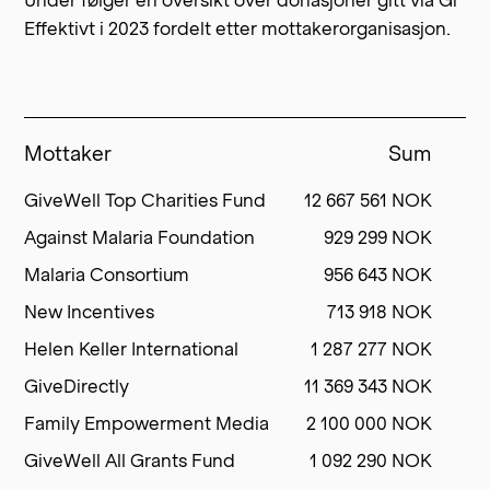
Under følger en oversikt over donasjoner gitt via Gi
Effektivt i 2023 fordelt etter mottakerorganisasjon.
Mottaker
Sum
An
GiveWell Top Charities Fund
12 667 561 NOK
40
Against Malaria Foundation
929 299 NOK
3
Malaria Consortium
956 643 NOK
New Incentives
713 918 NOK
Helen Keller International
1 287 277 NOK
GiveDirectly
11 369 343 NOK
36
Family Empowerment Media
2 100 000 NOK
GiveWell All Grants Fund
1 092 290 NOK