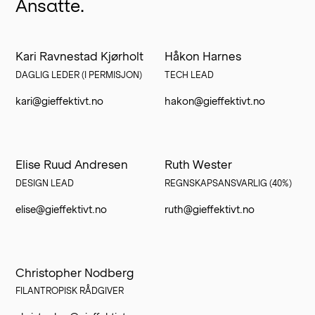
Ansatte.
Kari Ravnestad Kjørholt
Håkon Harnes
DAGLIG LEDER (I PERMISJON)
TECH LEAD
kari@gieffektivt.no
hakon@gieffektivt.no
Elise Ruud Andresen
Ruth Wester
DESIGN LEAD
REGNSKAPSANSVARLIG (40%)
elise@gieffektivt.no
ruth@gieffektivt.no
Christopher Nodberg
FILANTROPISK RÅDGIVER