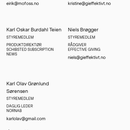
eirik@mofoss.no
kristine@gieffektivt.no
Karl Oskar Burdahl Teien
Niels Brøgger
STYREMEDLEM
STYREMEDLEM
PRODUKTDIREKTØR

RÅDGIVER

SCHIBSTED SUBSCRIPTION 
EFFECTIVE GIVING
NEWS
niels@gieffektivt.no
Karl Olav Grønlund
Sørensen
STYREMEDLEM
DAGLIG LEDER

NORNAB
karlolav@gmail.com