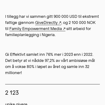
I tillegg har vi sammen gitt 900 000 USD til ekstremt
fattige gjennom
GiveDirectly ↗
, og 2 100 000 NOK
til
Family Empowerment Media ↗
sitt arbeid for
familieplanlegging i Nigeria.
Gi Effektivt samlet inn 76% mer i 2023 enn i 2022.
Det betyr at vi nådde 97,2% av vårt ambisiøse mål
om å vokse 80% i løpet av året og samle inn 32
millioner!
2 123
unike givere.