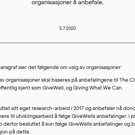
organisasjoner å anbefale.
5.7.2020
aragraf sier det følgende om valg av organisasjoner:
av organisasjoner skal baseres på anbefalingene til The C
ffentlig kjent som GiveWell, og Giving What We Can.
tet sitt eget research-arbeid i 2017 og anbefaler nå don
ere til utviklingsarbeid å følge GiveWells anbefalinger. I p
no derfor besluttet å kun følge GiveWells anbefalinger og 
on på dette.