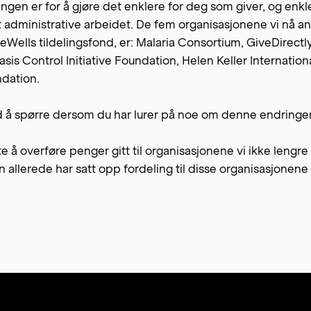
gen er for å gjøre det enklere for deg som giver, og enkle
 administrative arbeidet. De fem organisasjonene vi nå anb
iveWells tildelingsfond, er: Malaria Consortium, GiveDirectly
sis Control Initiative Foundation, Helen Keller Internation
ndation.
d å spørre dersom du har lurer på noe om denne endringe
tte å overføre penger gitt til organisasjonene vi ikke lengre
allerede har satt opp fordeling til disse organisasjonene i