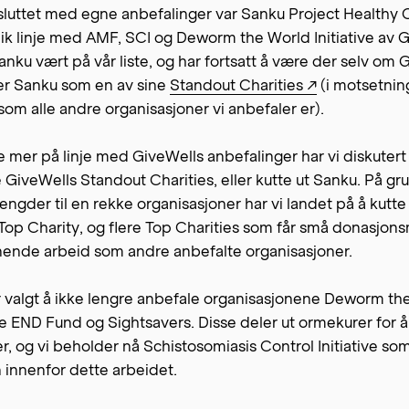
uttet med egne anbefalinger var Sanku Project Healthy 
 lik linje med AMF, SCI og Deworm the World Initiative a
anku vært på vår liste, og har fortsatt å være der selv om 
er Sanku som en av sine
Standout Charities ↗
(i motsetning
 som alle andre organisasjoner vi anbefaler er).
mer på linje med GiveWells anbefalinger har vi diskutert 
e GiveWells Standout Charities, eller kutte ut Sanku. På g
gder til en rekke organisasjoner har vi landet på å kutte
Top Charity, og flere Top Charities som får små donasjon
gnende arbeid som andre anbefalte organisasjoner.
r valgt å ikke lengre anbefale organisasjonene Deworm th
The END Fund og Sightsavers. Disse deler ut ormekurer for
r, og vi beholder nå Schistosomiasis Control Initiative so
 innenfor dette arbeidet.