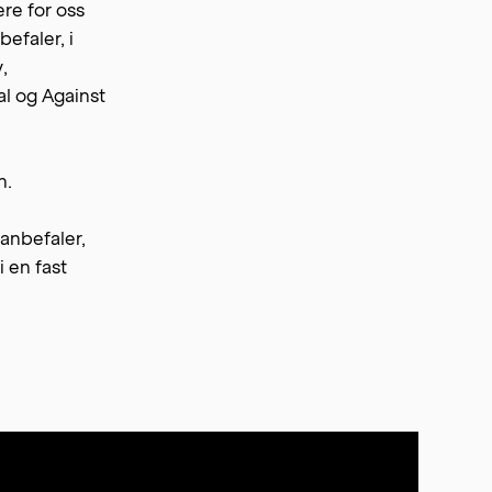
re for oss
efaler, i
,
al og Against
n.
 anbefaler,
 en fast