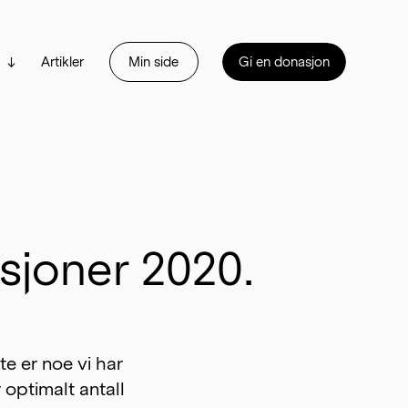
Artikler
Min side
Gi en donasjon
sjoner 2020.
e er noe vi har 
 optimalt antall 