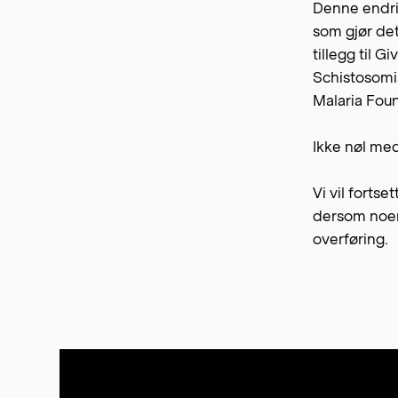
Denne endrin
som gjør det
tillegg til G
Schistosomia
Malaria Fou
Ikke nøl me
Vi vil fortse
dersom noen 
overføring.