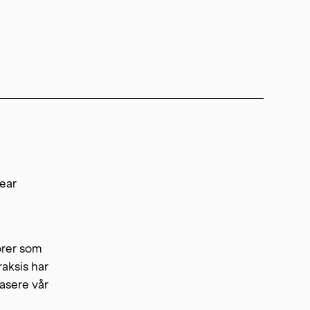
lear
orer som
raksis har
basere vår