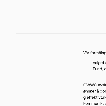
Vår formålsp
Valget 
Fund, o
GWWC avslut
ønsker å don
gieffektivt.
kommunikasj