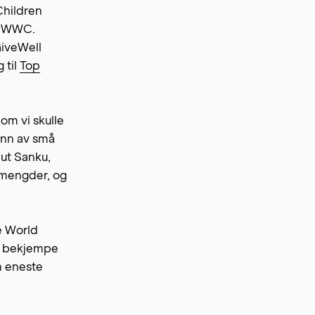
Children
v GWWC.
GiveWell
 til
Top
om vi skulle
runn av små
 ut Sanku,
smengder, og
e World
 å bekjempe
m eneste