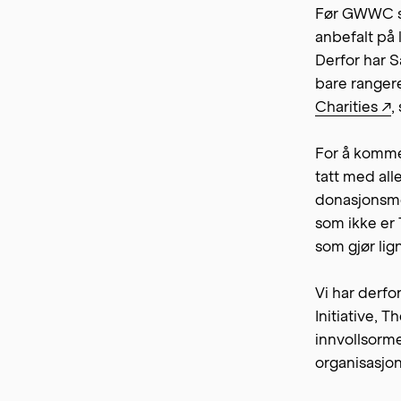
Før GWWC sl
anbefalt på
Derfor har S
bare ranger
Charities ↗
,
For å komme 
tatt med all
donasjonsmen
som ikke er 
som gjør li
Vi har derfo
Initiative, 
innvollsorme
organisasjon