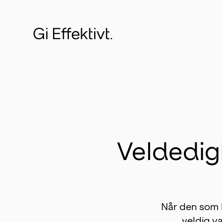
Veldedig
Når den som b
veldig va