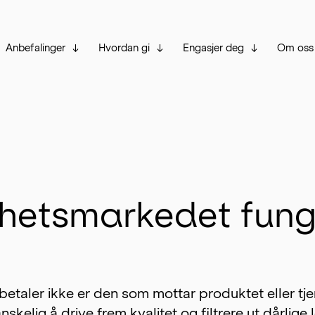
Anbefalinger
Hvordan gi
Engasjer deg
Om oss
hetsmarkedet funge
etaler ikke er den som mottar produktet eller tje
nskelig å drive frem kvalitet og filtrere ut dårlige 