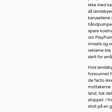
leke med kar
så landsbyen
karusellene
håndpumpene
spare kostn
om PlayPump
innsats og 
reklame ble 
slett for små
Hvis landsby
forsvunnet 
de facto ikk
mottakerne 
land, tok d
stoppet. I f
stolt på en 