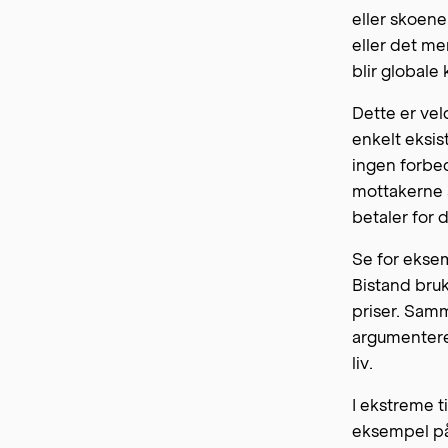
eller skoene
eller det me
blir globale
Dette er veld
enkelt eksis
ingen forbed
mottakerne 
betaler for 
Se for eksem
Bistand bruke
priser. Samm
argumentere 
liv.
I ekstreme ti
eksempel på