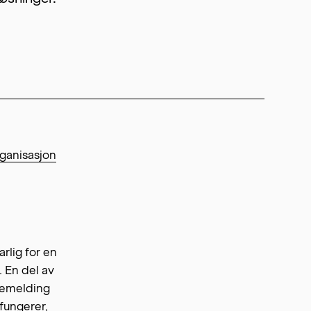
rganisasjon
rlig for en
. En del av
akemelding
fungerer,