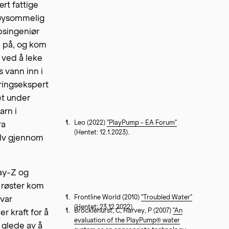
rt fattige
 møysommelig
psingeniør
e på, og kom
 ved å leke
 vann inn i
ringsekspert
et under
arn i
1
.
Leo
(2022)
"PlayPump - EA Forum"
ra
(Hentet: 12.1.2023).
elv gjennom
ay-Z og
 røster kom
1
.
Frontline World
(2010)
"Troubled Water"
var
(Hentet: 23.12.2022).
1
.
Brocklehurst, C, Harvey, P
(2007)
"An
 kraft for å
evaluation of the PlayPump® water
 glede av å