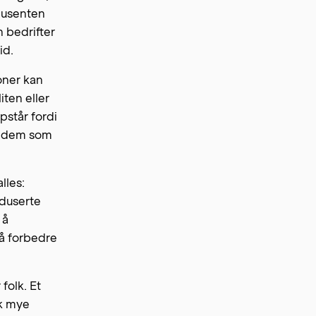
odusenten
n bedrifter
id.
joner kan
iten eller
pstår fordi
er dem som
lles:
eduserte
 å
 å forbedre
 folk. Et
kk mye