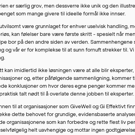
ien er særlig grov, men dessverre ikke unik og den illustr
enget som mange givere til ideelle formål ikke innser.
utvilsomt være grunnlaget for enhver uselvisk handling, m
seriøs, kan følelser bare være første skritt - spesielt når 
elpe bor på den andre siden av verden. Sammenhengene
g og vår er for komplekse til at sunn fornuft strekker til. V
ng.
tt kan imidlertid ikke løsningen være at alle blir eksperter
nisasjoner og, etter påfølgende sammenligning, kommer ti
de konklusjoner om hvor deres egne penger kommer mest 
praktisk talt nødt til å overlate denne jobben til eksperter.
nnen til at organisasjoner som GiveWell og Gi Effektivt finn
ekke dette behovet for grundige, evidensbaserte analyser
 de organisasjonene som kan forbedre og rette flest liv pe
r selvfølgelig helt uavhengige og mottar ingen godtgjørelse