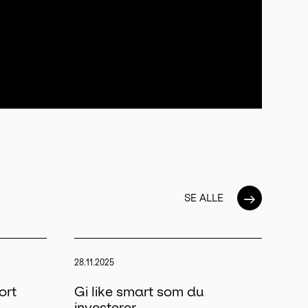
→
SE ALLE
28.11.2025
ort
Gi like smart som du
investerer