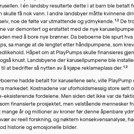
usellen. I én landsby resulterte dette i at barn ble betalt f
 skulle få nok vann. I andre landsbyer måtte kvinnene dri
1,2
 selv, noe de følte var utmattende og ydmykende
.
De tro
 var demontert og erstattet med de nye karusellpumpen
aden med å bore nye brønner. Da beboerne ble spurt hva
s, sa mange at de lengtet etter håndpumpene, som kre
vedlikehold. Håpet om at PlayPumps skulle finansieres gj
også knust. Landsbyene der karusellpumpene ble installert
1,2
 til at bedrifter så nytten av å kjøpe reklameplass der
.
boerne hadde betalt for karusellene selv, ville PlayPump 
fra markedet. Kostnadene var uforholdsmessig store sett
e-eksisterende fordelene. Men siden det ikke var de fakti
som finansierte prosjektet, men velstående mennesker fra
et mange år og millioner av kroner før denne åpenbare yd
ravær av reell forskning, og nøktern konsekvensanalyse, h
god historie og emosjonelle bilder.