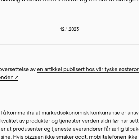
12.1.2023
oversettelse av
en artikkel publisert hos vår tyske søstero
enden ↗
.
til å komme ifra at markedsøkonomisk konkurranse er ansva
 kvalitet av produkter og tjenester verden aldri før har sett
 er at produsenter og tjenesteleverandører får ærlig tilb
sine. Hvis pizzaen ikke smaker godt, mobiltelefonen ikke 