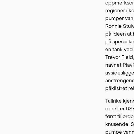
oppmerksomhe
regioner i k
pumper vann
Ronnie Stui
på ideen at 
på spesialko
en tank ved 
Trevor Field
navnet Pla
avsidesligge
anstrengend
påklistret r
Tallrike kj
deretter US
først til orde
knusende: S
pumpe van