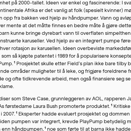
t på 2000-tallet. Ideen var enkel og fascinerende: I svæ
ontinentale Afrika er det vanlig at folk (spesielt kvinner)
 opp fra bakken ved hjelp av håndpumper. Vann og avlø
ver mente at det måtte finnes en bedre måte å gjøre dett
barn kunne bringe dyrebart vann til overflaten simpelthen
nstruerte karuseller. Ved hjelp av en integrert pumpe føres
hver rotasjon av karusellen. Ideen overbeviste markedsfø
, som så kjøpte patentet i 1989 for å popularisere konsept
1
yPump
.
Prosjektet skulle etter Field’s plan ikke bare tilby b
nde områder muligheter til å leke, og frigjøre foreldrene f
e og ofte tidkrevende arbeid, men også finansiere seg s
eklame.
endiser som Steve Case, grunnleggeren av AOL, rapperen J
1
As førstedame Laura Bush promoterte produktet
.
Kritiske
1
 i 2007
.
Eksperter hadde evaluert prosjektet og dommen 
iden pumpen var integrert, krevde PlayPump betydelig mer
1
n enn
håndpumpen,
noe som førte til at barna ikke hadde