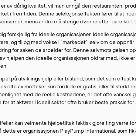
 er av dårlig kvalitet, vil man unngå den restauranten, pr
rket i fremtiden. Denne seleksjonseffekten fører til at noe
 konserner, mens andre må stenge dørene etter bare kort t
ig forskjellig fra ideelle organisasjoner. Ideelle organisas
tere, og til og med vokse i "markedet”, selv om de oppnår l
ring for saken de arbeider for. Denne selvmotsigelsen op
av hjelpen den ideelle organisasjonen bidrar med, ikke 
den.
pel på utviklingshjelp eller bistand, som det som oftest ka
s ofte av mottaker kun fordi de er gratis, eller til sterkt r
enlignet med de reelle kostnadene, er det ofte vanskelig
for at aktører i ideell sektor ofte bruker beste praksis for
lfeller kan velmente hjelpetiltak faktisk gjøre ting verre for
 dette er organisasjonen PlayPump International, som fi