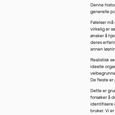
Denne histor
generelle po
Følelser må 
virkelig er 
ønsker å hj
deres erfarin
annen løsni
Realistisk se
ideelle orga
velbegrunne
De fleste er 
Dette er gru
forsøker å d
identifisere
bruker. Vi e