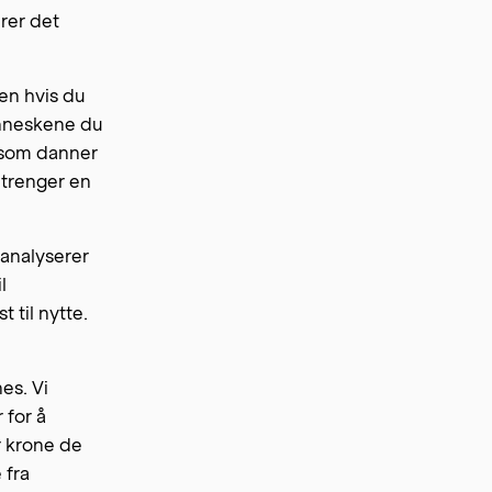
erer det
en hvis du
menneskene du
 som danner
i trenger en
, analyserer
l
til nytte.
es. Vi
 for å
r krone de
 fra