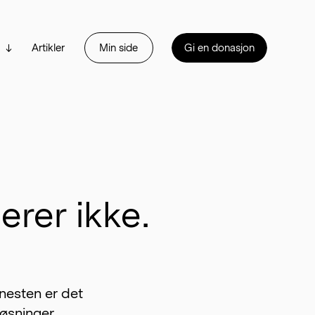
Artikler
Min side
Gi en donasjon
rer ikke.
nesten er det 
løsninger.