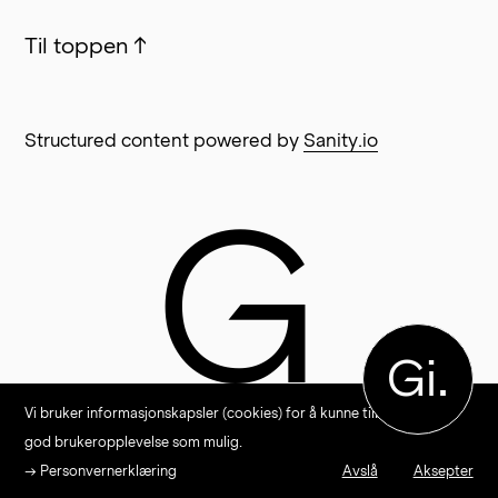
Til toppen
↑
Structured content powered by
Sanity.io
G
Gi.
Vi bruker informasjonskapsler (cookies) for å kunne tilby en så
god brukeropplevelse som mulig.
→ Personvernerklæring
Avslå
Aksepter