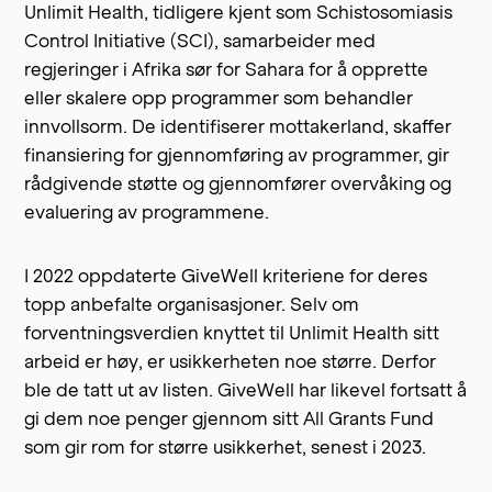
Unlimit Health
, tidligere kjent som Schistosomiasis
Control Initiative (SCI), samarbeider med
regjeringer i Afrika sør for Sahara for å opprette
eller skalere opp programmer som behandler
innvollsorm. De identifiserer mottakerland, skaffer
finansiering for gjennomføring av programmer, gir
→ Kriteriene vi bruker for å evaluere organisasjoner
rådgivende støtte og gjennomfører overvåking og
evaluering av programmene.
→ Tiltaksområdene GiveWell har undersøkt
I 2022
oppdaterte GiveWell kriteriene
for deres
topp anbefalte organisasjoner. Selv om
forventningsverdien knyttet til Unlimit Health sitt
arbeid er høy, er usikkerheten noe større. Derfor
ble de tatt ut av listen. GiveWell har likevel fortsatt å
gi dem noe penger gjennom sitt All Grants Fund
som gir rom for større usikkerhet, senest i 2023.