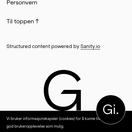
Personvern
Til toppen
↑
Structured content powered by
Sanity.io
G
Gi.
Vi bruker informasjonskapsler (cookies) for å kunne tilby en så
god brukeropplevelse som mulig.