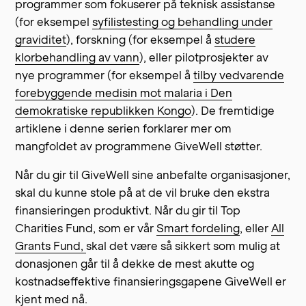
programmer som fokuserer på teknisk assistanse
(for eksempel
syfilistesting og behandling under
graviditet
), forskning (for eksempel å
studere
klorbehandling av vann
), eller pilotprosjekter av
nye programmer (for eksempel å
tilby vedvarende
forebyggende medisin mot malaria i Den
demokratiske republikken Kongo
). De fremtidige
artiklene i denne serien forklarer mer om
mangfoldet av programmene GiveWell støtter.
Når du gir til GiveWell sine anbefalte organisasjoner,
skal du kunne stole på at de vil bruke den ekstra
finansieringen produktivt. Når du gir til Top
Charities Fund, som er vår
Smart fordeling
, eller
All
Grants Fund,
skal det være så sikkert som mulig at
donasjonen går til å dekke de mest akutte og
kostnadseffektive finansieringsgapene GiveWell er
kjent med nå.